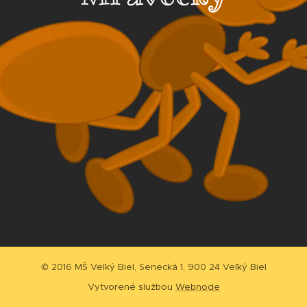
© 2016 MŠ Veľký Biel, Senecká 1, 900 24 Veľký Biel
Vytvorené službou
Webnode